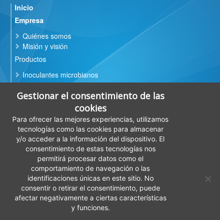
Inicio
Empresa
Quiénes somos
Misión y visión
Productos
Inoculantes microbianos
Extractos vegetales
Gestionar el consentimiento de las
Productos especiales
cookies
Servicios
Para ofrecer las mejores experiencias, utilizamos
Control de calidad microbiana de productos basados
tecnologías como las cookies para almacenar
en bacterias, levaduras y hongos
y/o acceder a la información del dispositivo. El
Control de contaminaciones microbianas
consentimiento de estas tecnologías nos
Evaluación de eficacias
in vitro
permitirá procesar datos como el
Otros análisis físico-químicos de productos
comportamiento de navegación o las
identificaciones únicas en este sitio. No
I+D
consentir o retirar el consentimiento, puede
Calidad
afectar negativamente a ciertas características
y funciones.
Contacto