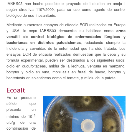
IABBS03 han hecho possible el proyecto de inclusion en anejo I
según directiva 1107/2009, para su uso como agente de control
biológico de uso fitosanitario.
Mediante numerosos ensayos de eficacia EOR realizados en Europa
y USA, la cepa IABBS03 demuestra su habilidad como
arma
versátil de control biológico de enfermedades fúngicas y
bacterianas en distintos patosistemas
, reduciendo siempre la
incidencia y severidad de la enfermedad que ha sido tratada. Los
ensayos EOR de eficacia realizados demuestran que la cepa y su
formula experimental, pueden ser destinados a los siguientes usos:
oidio en cucurbitáceas, mildiu de la lechuga, venturia en manzano,
botrytis y oidio en viña, moniliasis en frutal de hueso, botrytis y
bacteriosis en solanáceas como el tomate, y mildiu de la patata.
Ecoalt
Es un producto
sólido que
presenta un
10
mínimo de 10
ufc/g de una
combinación de