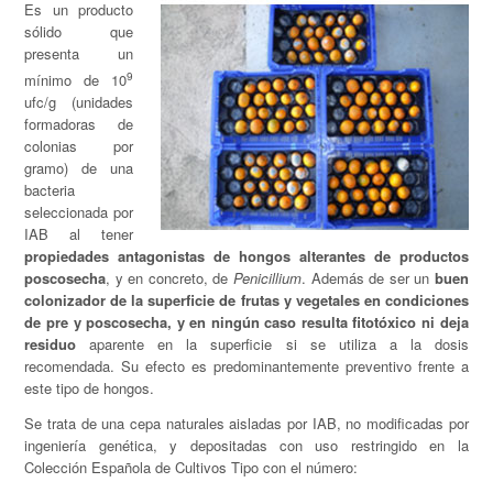
Es un producto
sólido que
presenta un
9
mínimo de 10
ufc/g (unidades
formadoras de
colonias por
gramo) de una
bacteria
seleccionada por
IAB al tener
propiedades antagonistas de hongos alterantes de productos
poscosecha
, y en concreto, de
Penicillium
. Además de ser un
buen
colonizador de la superficie de frutas y vegetales en condiciones
de pre y poscosecha, y en ningún caso resulta fitotóxico ni deja
residuo
aparente en la superficie si se utiliza a la dosis
recomendada. Su efecto es predominantemente preventivo frente a
este tipo de hongos.
Se trata de una cepa naturales aisladas por IAB, no modificadas por
ingeniería genética, y depositadas con uso restringido en la
Colección Española de Cultivos Tipo con el número: